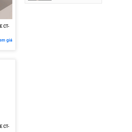
E CT-
em giá
E CT-