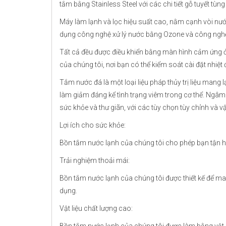
tắm bằng Stainless Steel với các chi tiết gỗ tuyết tù
Máy làm lạnh và lọc hiệu suất cao, nằm cạnh vòi nư
dụng công nghệ xử lý nước bằng Ozone và công nghệ
Tất cả đều được điều khiển bằng màn hình cảm ứng ở
của chúng tôi, nơi bạn có thể kiểm soát cài đặt nhiệt 
Tắm nước đá là một loại liệu pháp thủy trị liệu mang 
làm giảm đáng kể tình trạng viêm trong cơ thể. Ngâ
sức khỏe và thư giãn, với các tùy chọn tùy chỉnh và v
Lợi ích cho sức khỏe:
Bồn tắm nước lạnh của chúng tôi cho phép bạn tận hư
Trải nghiệm thoải mái:
Bồn tắm nước lạnh của chúng tôi được thiết kế để mang
dụng.
Vật liệu chất lượng cao:
MARK HÀ NỘI
Bồn tắm nước lạnh của chúng tôi được làm bằng vật li