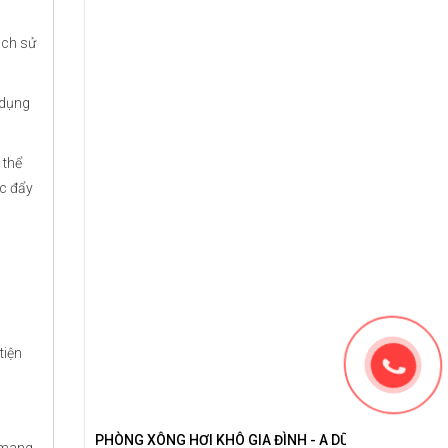
ách sử
 dụng
 thể
úc đẩy
tiện
PHÒNG XÔNG HƠI KHÔ GIA ĐÌNH - A DŨNG - ĐAN PHƯ
i mang