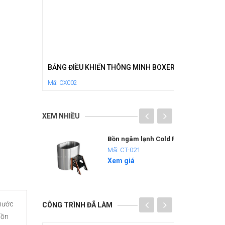
BẢNG ĐIỀU KHIỂN THÔNG MINH BOXER CX002
Xem giá
Mã: CX002
XEM NHIỀU
Bồn ngâm lạnh Cold Plunge CT-021
Mã: CT-021
Xem giá
 nước
CÔNG TRÌNH ĐÃ LÀM
Bồn