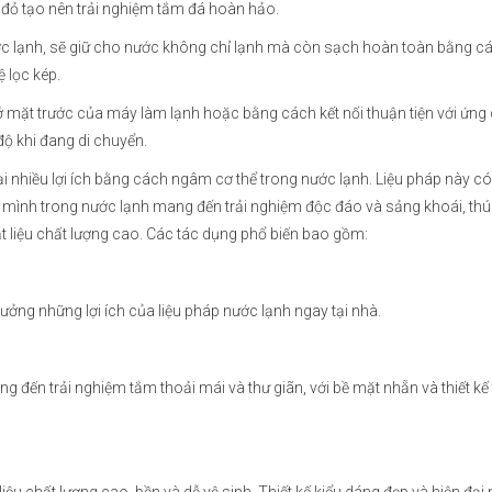
ng đỏ tạo nên trải nghiệm tắm đá hoàn hảo.
ớc lạnh, sẽ giữ cho nước không chỉ lạnh mà còn sạch hoàn toàn bằng c
 lọc kép.
 mặt trước của máy làm lạnh hoặc bằng cách kết nối thuận tiện với ứng
độ khi đang di chuyển.
lại nhiều lợi ích bằng cách ngâm cơ thể trong nước lạnh. Liệu pháp này có
m mình trong nước lạnh mang đến trải nghiệm độc đáo và sảng khoái, th
ật liệu chất lượng cao. Các tác dụng phổ biến bao gồm:
ởng những lợi ích của liệu pháp nước lạnh ngay tại nhà.
 đến trải nghiệm tắm thoải mái và thư giãn, với bề mặt nhẵn và thiết kế 
ệu chất lượng cao, bền và dễ vệ sinh. Thiết kế kiểu dáng đẹp và hiện đạ