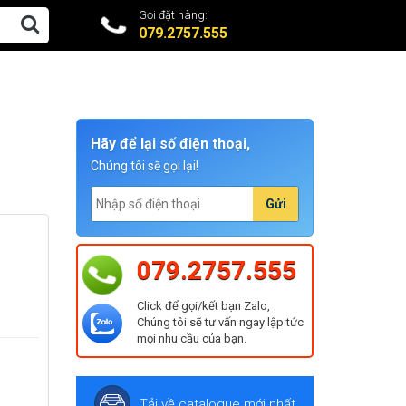
Gọi đặt hàng:
079.2757.555
Hãy để lại số điện thoại,
Chúng tôi sẽ gọi lại!
Gửi
079.2757.555
Click để gọi/kết bạn Zalo,
Chúng tôi sẽ tư vấn ngay lập tức
mọi nhu cầu của bạn.
Tải về catalogue mới nhất