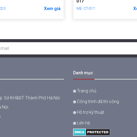
017
Xem giá
X
-020
Mã: CT-017
Danh mục
Trang chủ
ấp: Sở KH&ĐT Thành Phố Hà Nội
Công trình đã thi công
à Nội
Hỗ trợ kỹ thuật
n
Liên hệ