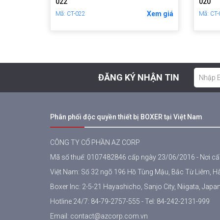
022
020
Xem giá
Mã: CT-022
Mã: CT
ĐĂNG KÝ NHẬN TIN
Phân phối độc quyền thiết bị BOXER tại Việt Nam
CÔNG TY CỔ PHẦN AZ CORP
Mã số thuế: 0107482846 cấp ngày 23/06/2016 - Nơi c
Việt Nam: Số 32 ngõ 196 Hồ Tùng Mậu, Bắc Từ Liêm, H
Boxer Inc: 2-5-21 Hayashicho, Sanjo City, Niigata, Japa
Hotline 24/7:
84-79-2757-555
- Tel:
84-242-2131-999
Email:
contact@azcorp.com.vn