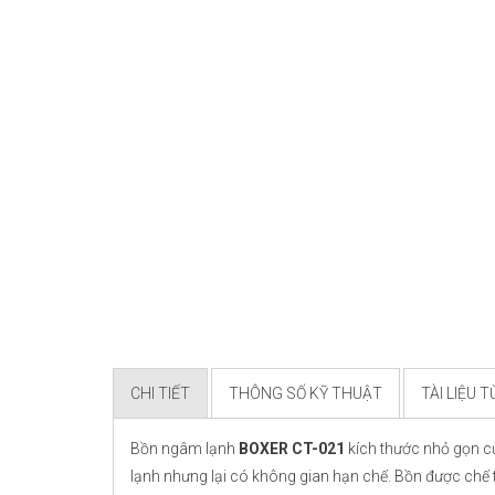
CHI TIẾT
THÔNG SỐ KỸ THUẬT
TÀI LIỆU 
Bồn ngâm lạnh
BOXER CT-021
kích thước nhỏ gọn c
lạnh nhưng lại có không gian hạn chế. Bồn được chế t