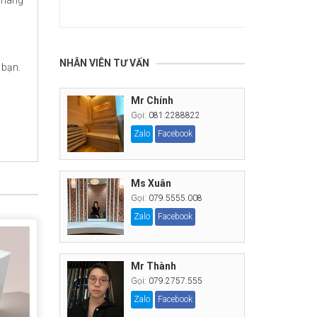
Xem thêm...
NHÂN VIÊN TƯ VẤN
 bạn.
Mr Chính
Gọi:
081.2288822
Zalo
Facebook
Ms Xuân
Gọi:
079.5555.008
Zalo
Facebook
Mr Thành
Gọi:
079.2757.555
Zalo
Facebook