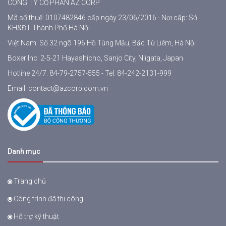
CÔNG TY CỔ PHẦN AZ CORP
Mã số thuế: 0107482846 cấp ngày 23/06/2016 - Nơi cấp: Sở
KH&ĐT Thành Phố Hà Nội
Việt Nam: Số 32 ngõ 196 Hồ Tùng Mậu, Bắc Từ Liêm, Hà Nội
Boxer Inc: 2-5-21 Hayashicho, Sanjo City, Niigata, Japan
Hotline 24/7:
84-79-2757-555
- Tel:
84-242-2131-999
Email:
contact@azcorp.com.vn
Danh mục
Trang chủ
Công trình đã thi công
Hỗ trợ kỹ thuật