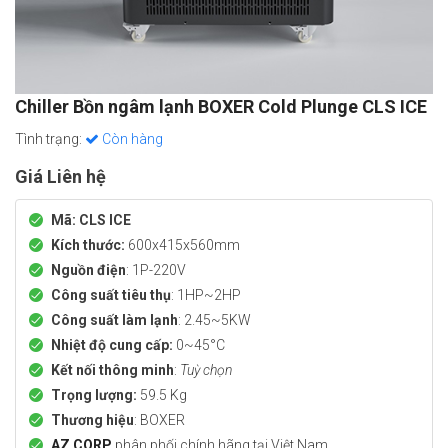
Chiller Bồn ngâm lạnh BOXER Cold Plunge CLS ICE
Tình trạng:
Còn hàng
Giá Liên hệ
Mã: CLS ICE
Kích thước:
600x415x560mm
Nguồn điện
: 1P-220V
Công suất tiêu thụ
: 1HP~2HP
Công suất làm lạnh
: 2.45~5KW
Nhiệt độ cung cấp:
0~45°C
Kết nối thông minh
:
Tuỳ chọn
Trọng lượng:
59.5 Kg
Thương hiệu
: BOXER
AZ CORP
phân phối chính hãng tại Việt Nam