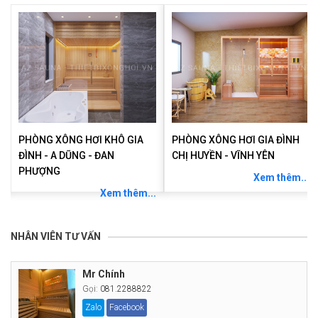
PHÒNG XÔNG HƠI KHÔ GIA
PHÒNG XÔNG HƠI GIA ĐÌNH
ĐÌNH - A DŨNG - ĐAN
CHỊ HUYỀN - VĨNH YÊN
PHƯỢNG
Xem thêm...
.
Xem thêm...
NHÂN VIÊN TƯ VẤN
Mr Chính
Gọi:
081.2288822
Zalo
Facebook