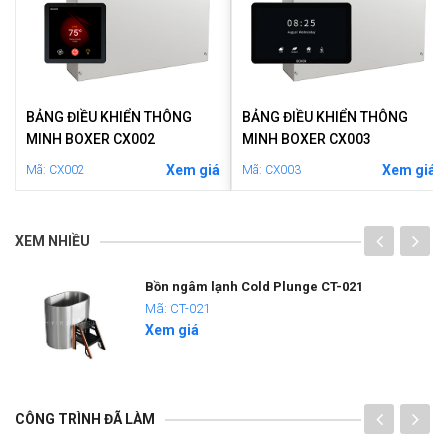
BẢNG ĐIỀU KHIỂN THÔNG
BẢNG ĐIỀU KHIỂN THÔNG
MINH BOXER CX002
MINH BOXER CX003
á
Xem giá
Xem giá
Mã: CX002
Mã: CX003
XEM NHIỀU
Bồn ngâm lạnh Cold Plunge CT-021
Mã: CT-021
Xem giá
CÔNG TRÌNH ĐÃ LÀM