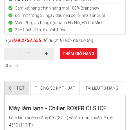
Cam kết hàng chính hãng mới
100% Brandnew
Đổi mới trong 30 ngày đầu nếu có lỗi nhà sản xuất
Miễn Phí giao hàng nội thành Hà Nội, Hồ Chí Minh
Bảo hành điện tử chính hãng
Gọi
079.2757.555
để được tư vấn mua hàng
THÊM GIỎ HÀNG
Chia sẻ:
CHI TIẾT
THÔNG SỐ KỸ THUẬT
TÀI LIỆU TỪ HÃNG
Máy làm lạnh - Chiller BOXER CLS ICE
Làm lạnh nước xuống 0°C (32°F) và làm nóng nước lên tới
45°C (113°F)