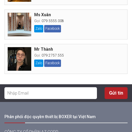
Ms Xuân
Gọi:
079.5555.008
Zalo
Facebook
Mr Thành
Gọi:
079.2757.555
Zalo
Facebook
Gửi tin
Phân phối độc quyền thiết bị BOXER tại Việt Nam
CÔNG TY CỔ PHẦN AZ CORP