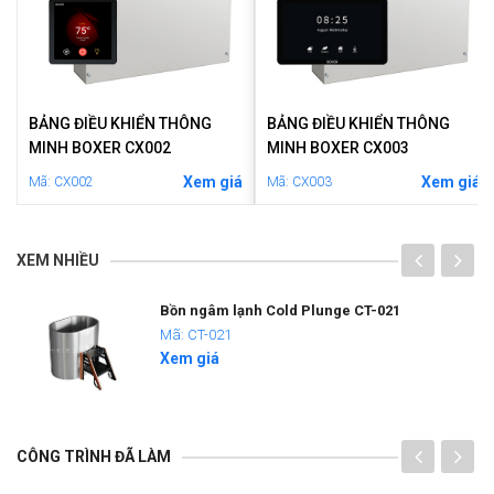
BẢNG ĐIỀU KHIỂN THÔNG
BẢNG ĐIỀU KHIỂN THÔNG
MINH BOXER CX002
MINH BOXER CX003
á
Xem giá
Xem giá
Mã: CX002
Mã: CX003
XEM NHIỀU
Bồn ngâm lạnh Cold Plunge CT-021
Mã: CT-021
Xem giá
CÔNG TRÌNH ĐÃ LÀM