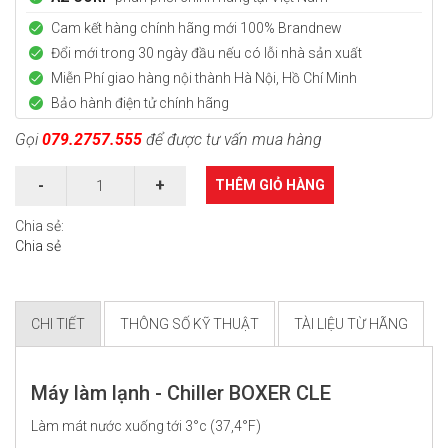
Cam kết hàng chính hãng mới
100% Brandnew
Đổi mới trong 30 ngày đầu nếu có lỗi nhà sản xuất
Miễn Phí giao hàng nội thành Hà Nội, Hồ Chí Minh
Bảo hành điện tử chính hãng
Gọi
079.2757.555
để được tư vấn mua hàng
THÊM GIỎ HÀNG
Chia sẻ:
Chia sẻ
CHI TIẾT
THÔNG SỐ KỸ THUẬT
TÀI LIỆU TỪ HÃNG
Máy làm lạnh - Chiller BOXER CLE
Làm mát nước xuống tới 3°c (37,4°F)