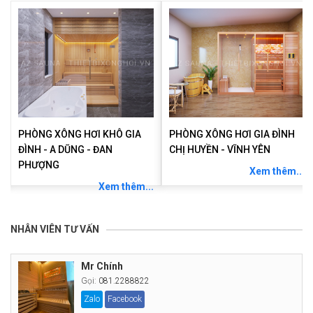
PHÒNG XÔNG HƠI KHÔ GIA
PHÒNG XÔNG HƠI GIA ĐÌNH
ĐÌNH - A DŨNG - ĐAN
CHỊ HUYỀN - VĨNH YÊN
PHƯỢNG
Xem thêm...
.
Xem thêm...
NHÂN VIÊN TƯ VẤN
Mr Chính
Gọi:
081.2288822
Zalo
Facebook