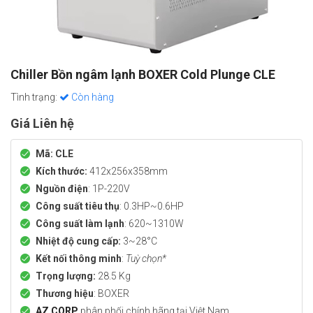
Chiller Bồn ngâm lạnh BOXER Cold Plunge CLE
Tình trạng:
Còn hàng
Giá Liên hệ
Mã: CLE
Kích thước:
412x256x358mm
Nguồn điện
: 1P-220V
Công suất tiêu thụ
: 0.3HP~0.6HP
Công suất làm lạnh
: 620~1310W
Nhiệt độ cung cấp:
3~28°C
Kết nối thông minh
:
Tuỳ chọn*
Trọng lượng:
28.5 Kg
Thương hiệu
: BOXER
AZ CORP
phân phối chính hãng tại Việt Nam