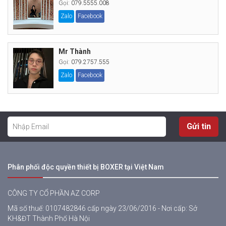
Gọi:
079.5555.008
Zalo
Facebook
Mr Thành
Gọi:
079.2757.555
Zalo
Facebook
Gửi tin
Phân phối độc quyền thiết bị BOXER tại Việt Nam
CÔNG TY CỔ PHẦN AZ CORP
Mã số thuế: 0107482846 cấp ngày 23/06/2016 - Nơi cấp: Sở
KH&ĐT Thành Phố Hà Nội