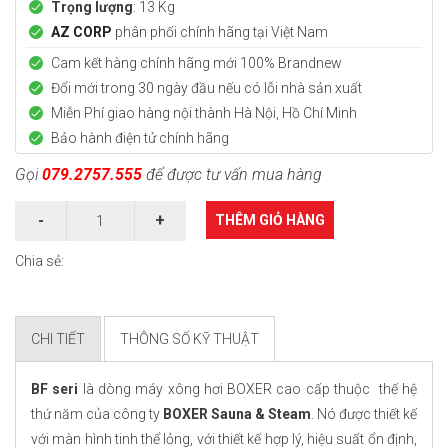
Trọng lượng
: 13 Kg
AZ CORP
phân phối chính hãng tại Việt Nam
Cam kết hàng chính hãng mới
100% Brandnew
Đổi mới trong 30 ngày đầu nếu có lỗi nhà sản xuất
Miễn Phí giao hàng nội thành Hà Nội, Hồ Chí Minh
Bảo hành điện tử chính hãng
Gọi
079.2757.555
để được tư vấn mua hàng
THÊM GIỎ HÀNG
Chia sẻ:
CHI TIẾT
THÔNG SỐ KỸ THUẬT
BF seri
là dòng máy xông hơi BOXER cao cấp thuộc thế hệ
thứ năm của công ty
BOXER Sauna & Steam
. Nó được thiết kế
với màn hình tinh thể lỏng, với thiết kế hợp lý, hiệu suất ổn định,