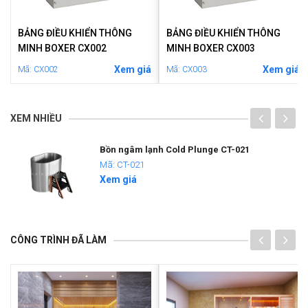
BẢNG ĐIỀU KHIỂN THÔNG
BẢNG ĐIỀU KHIỂN THÔNG
MINH BOXER CX002
MINH BOXER CX003
á
Xem giá
Xem giá
Mã: CX002
Mã: CX003
XEM NHIỀU
Bồn ngâm lạnh Cold Plunge CT-021
Mã: CT-021
Xem giá
CÔNG TRÌNH ĐÃ LÀM