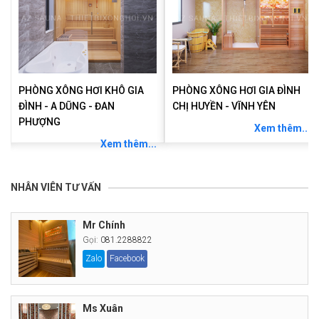
PHÒNG XÔNG HƠI KHÔ GIA
PHÒNG XÔNG HƠI GIA ĐÌNH
ĐÌNH - A DŨNG - ĐAN
CHỊ HUYỀN - VĨNH YÊN
PHƯỢNG
Xem thêm...
.
Xem thêm...
NHÂN VIÊN TƯ VẤN
Mr Chính
Gọi:
081.2288822
Zalo
Facebook
Ms Xuân