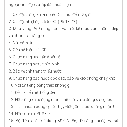
ngoại hình đẹp và lắp đặt thuận tiện.
1. Cài đặt thời gian làm việc: 30 phút đến 12 giờ
2. Cài đặt nhiệt độ: 25-55℃（95-131℉）
3. Màu vàng PVD sang trọng và thiết kế màu vàng hồng, đẹp
và phóng khoáng hơn
4. Nút cảm ứng
5. Cửa sổ hiển thị LCD
6. Chức năng tự chẩn đoán lỗi
7. Chức năng tự sục rửa bình
8. Bảo vệ tình trạng thiếu nước
9. Chức năng cấp nước độc đáo, bảo vệ kép chống cháy khô
10. Vòi tắt tiếng bằng thép không gỉ
11. Điều khiển hệ thống đèn
12. Hệ thống xả tự động mạnh mẽ mới và tự động xả ngược
13. Tiêu chuẩn công nghệ Thụy Điển, ống sưởi chứng nhận UL
14. Nồi hơi inox SUS304
15. Bộ điều khiển sử dụng BĐK AT-86, dễ dàng cài đặt và sử